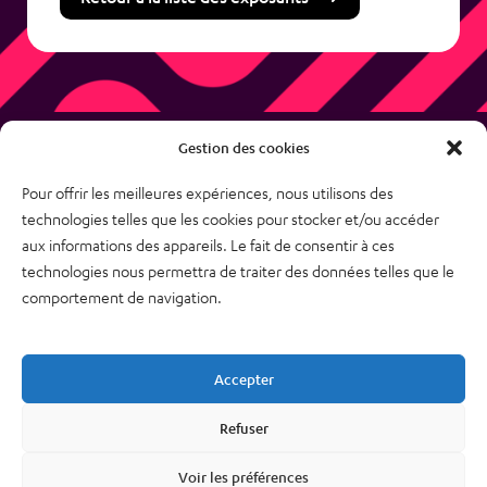
Gestion des cookies
Pour offrir les meilleures expériences, nous utilisons des
technologies telles que les cookies pour stocker et/ou accéder
38, rue des Bourdonnais
aux informations des appareils. Le fait de consentir à ces
75001 PARIS
technologies nous permettra de traiter des données telles que le
Tél : 01 48 74 04 82
comportement de navigation.
Plan du site
Newsletter
Accepter
Mentions légales – CGU
Nous contacter
Refuser
Politique de confidentialité
Voir les préférences
Cookies