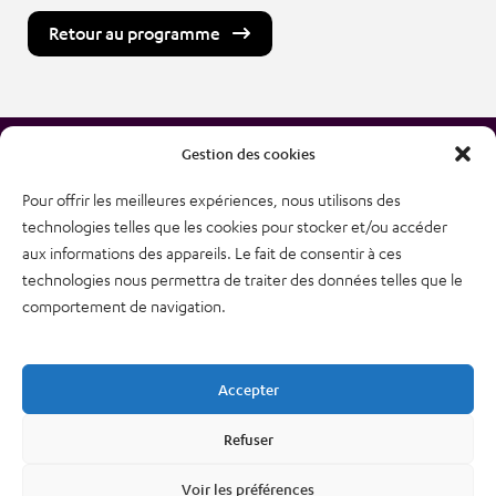
Retour au programme
Gestion des cookies
Pour offrir les meilleures expériences, nous utilisons des
technologies telles que les cookies pour stocker et/ou accéder
38, rue des Bourdonnais
aux informations des appareils. Le fait de consentir à ces
75001 PARIS
technologies nous permettra de traiter des données telles que le
Tél : 01 48 74 04 82
comportement de navigation.
Plan du site
Newsletter
Accepter
Mentions légales – CGU
Nous contacter
Refuser
Politique de confidentialité
Voir les préférences
Cookies