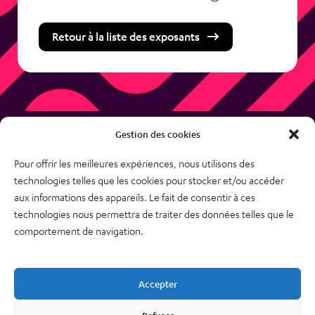
Retour à la liste des exposants
Gestion des cookies
Pour offrir les meilleures expériences, nous utilisons des
technologies telles que les cookies pour stocker et/ou accéder
38, rue des Bourdonnais
aux informations des appareils. Le fait de consentir à ces
75001 PARIS
technologies nous permettra de traiter des données telles que le
Tél : 01 48 74 04 82
comportement de navigation.
Plan du site
Newsletter
Accepter
Mentions légales – CGU
Nous contacter