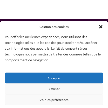
Gestion des cookies
Pour offrir les meilleures expériences, nous utilisons des
technologies telles que les cookies pour stocker et/ou accéder
38, rue des Bourdonnais
aux informations des appareils. Le fait de consentir à ces
75001 PARIS
technologies nous permettra de traiter des données telles que le
Tél : 01 48 74 04 82
comportement de navigation.
Plan du site
Newsletter
Accepter
Mentions légales – CGU
Nous contacter
Refuser
Politique de confidentialité
Voir les préférences
Cookies