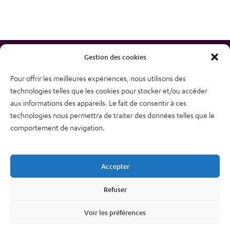
Gestion des cookies
Pour offrir les meilleures expériences, nous utilisons des
technologies telles que les cookies pour stocker et/ou accéder
38, rue des Bourdonnais
aux informations des appareils. Le fait de consentir à ces
75001 PARIS
technologies nous permettra de traiter des données telles que le
Tél : 01 48 74 04 82
comportement de navigation.
Plan du site
Newsletter
Accepter
Mentions légales – CGU
Nous contacter
Refuser
Politique de confidentialité
Voir les préférences
Cookies