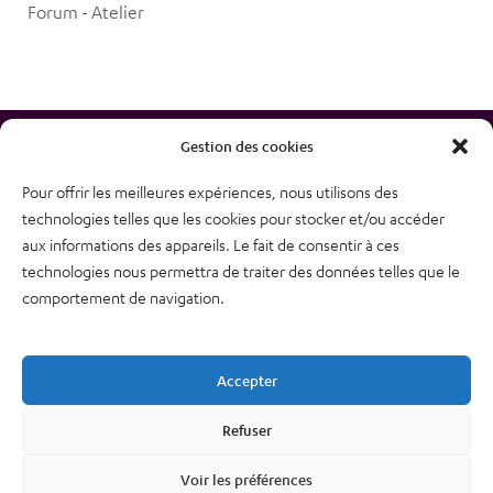
Forum - Atelier
Gestion des cookies
Pour offrir les meilleures expériences, nous utilisons des
technologies telles que les cookies pour stocker et/ou accéder
38, rue des Bourdonnais
aux informations des appareils. Le fait de consentir à ces
75001 PARIS
technologies nous permettra de traiter des données telles que le
Tél : 01 48 74 04 82
comportement de navigation.
Plan du site
Newsletter
Accepter
Mentions légales – CGU
Nous contacter
Refuser
Politique de confidentialité
Voir les préférences
Cookies