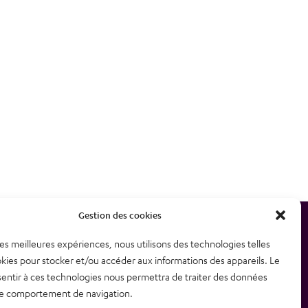
Gestion des cookies
 les meilleures expériences, nous utilisons des technologies telles
etter
Plan du site
kies pour stocker et/ou accéder aux informations des appareils. Le
sentir à ces technologies nous permettra de traiter des données
contacter
Mentions légales – CGU
 le comportement de navigation.
Politique de confidentialité