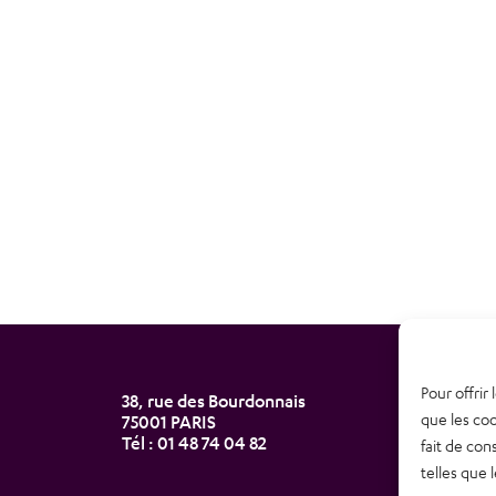
Pour offrir
38, rue des Bourdonnais
Newsl
que les coo
75001 PARIS
Tél : 01 48 74 04 82
fait de con
Nous 
telles que