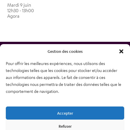
Mardi 9 juin
12h30 - 13h00
Agora
Gestion des cookies
Pour offrir les meilleures expériences, nous utilisons des
technologies telles que les cookies pour stocker et/ou accéder
38, rue des Bourdonnais
aux informations des appareils. Le fait de consentir à ces
75001 PARIS
technologies nous permettra de traiter des données telles que le
Tél : 01 48 74 04 82
comportement de navigation.
Plan du site
Newsletter
Accepter
Mentions légales – CGU
Nous contacter
Refuser
Politique de confidentialité