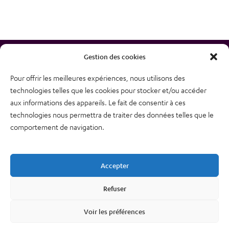
Gestion des cookies
Pour offrir les meilleures expériences, nous utilisons des
technologies telles que les cookies pour stocker et/ou accéder
38, rue des Bourdonnais
aux informations des appareils. Le fait de consentir à ces
75001 PARIS
technologies nous permettra de traiter des données telles que le
Tél : 01 48 74 04 82
comportement de navigation.
Plan du site
Newsletter
Accepter
Mentions légales – CGU
Nous contacter
Refuser
Politique de confidentialité
Voir les préférences
Cookies