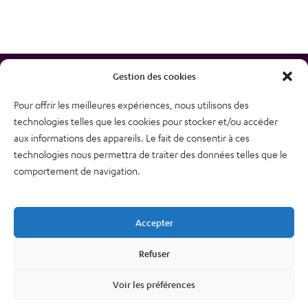
Gestion des cookies
Pour offrir les meilleures expériences, nous utilisons des
technologies telles que les cookies pour stocker et/ou accéder
38, rue des Bourdonnais
aux informations des appareils. Le fait de consentir à ces
75001 PARIS
technologies nous permettra de traiter des données telles que le
Tél : 01 48 74 04 82
comportement de navigation.
Plan du site
Newsletter
Accepter
Mentions légales – CGU
Nous contacter
Refuser
Politique de confidentialité
Voir les préférences
Cookies