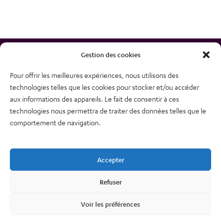
Gestion des cookies
Pour offrir les meilleures expériences, nous utilisons des
technologies telles que les cookies pour stocker et/ou accéder
38, rue des Bourdonnais
aux informations des appareils. Le fait de consentir à ces
75001 PARIS
technologies nous permettra de traiter des données telles que le
Tél : 01 48 74 04 82
comportement de navigation.
Plan du site
Newsletter
Accepter
Mentions légales – CGU
Nous contacter
Refuser
Politique de confidentialité
Voir les préférences
Cookies