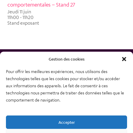
comportementales – Stand 27
Jeudi 11 juin
11h00 - 11h20
Stand exposant
Gestion des cookies
Pour offrir les meilleures expériences, nous utilisons des
technologies telles que les cookies pour stocker et/ou accéder
38, rue des Bourdonnais
aux informations des appareils. Le fait de consentir à ces
75001 PARIS
technologies nous permettra de traiter des données telles que le
Tél : 01 48 74 04 82
comportement de navigation.
Plan du site
Newsletter
Accepter
Mentions légales – CGU
Nous contacter