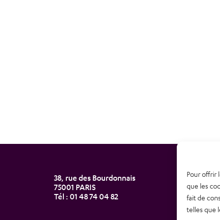
Pour offrir
38, rue des Bourdonnais
Newsl
que les coo
75001 PARIS
Tél : 01 48 74 04 82
fait de con
Nous 
telles que