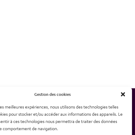
Gestion des cookies
 les meilleures expériences, nous utilisons des technologies telles
etter
Plan du site
kies pour stocker et/ou accéder aux informations des appareils. Le
sentir à ces technologies nous permettra de traiter des données
contacter
Mentions légales – CGU
 le comportement de navigation.
Politique de confidentialité