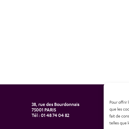
Pour offrir
38, rue des Bourdonnais
Newsl
que les coo
75001 PARIS
Tél : 01 48 74 04 82
fait de con
Nous 
telles que