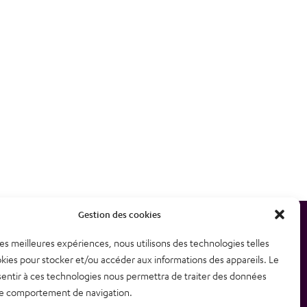
Gestion des cookies
 les meilleures expériences, nous utilisons des technologies telles
etter
Plan du site
kies pour stocker et/ou accéder aux informations des appareils. Le
sentir à ces technologies nous permettra de traiter des données
contacter
Mentions légales – CGU
 le comportement de navigation.
Politique de confidentialité