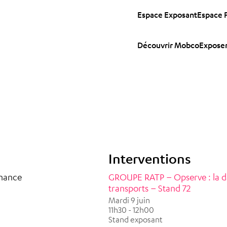
Espace Exposant
Espace 
Découvrir Mobco
Exposer
Interventions
enance
GROUPE RATP – Opserve : la da
transports – Stand 72
Mardi 9 juin
11h30 - 12h00
Stand exposant