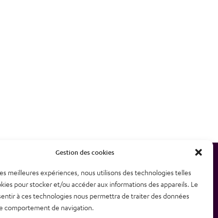
Gestion des cookies
 les meilleures expériences, nous utilisons des technologies telles
etter
Plan du site
kies pour stocker et/ou accéder aux informations des appareils. Le
sentir à ces technologies nous permettra de traiter des données
contacter
Mentions légales – CGU
 le comportement de navigation.
Politique de confidentialité