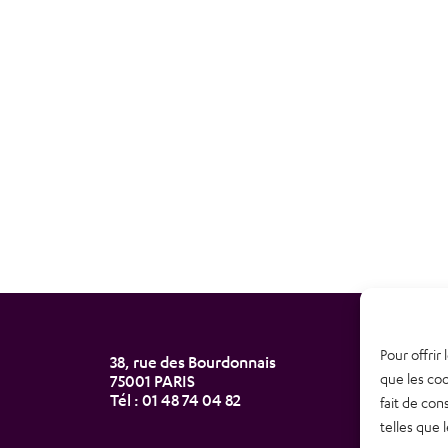
Pour offrir
38, rue des Bourdonnais
Newsl
que les coo
75001 PARIS
Tél : 01 48 74 04 82
fait de con
Nous 
telles que