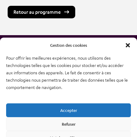
Retour au programme
Gestion des cookies
Pour offrir les meilleures expériences, nous utilisons des
technologies telles que les cookies pour stocker et/ou accéder
38, rue des Bourdonnais
aux informations des appareils. Le fait de consentir à ces
75001 PARIS
technologies nous permettra de traiter des données telles que le
Tél : 01 48 74 04 82
comportement de navigation.
Plan du site
Newsletter
Accepter
Mentions légales – CGU
Nous contacter
Refuser
Politique de confidentialité