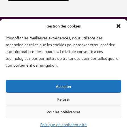
Gestion des cookies
Pour offrir les meilleures expériences, nous utilisons des
technologies telles que les cookies pour stocker et/ou accéder
38, rue des Bourdonnais
aux informations des appareils. Le fait de consentir à ces
75001 PARIS
technologies nous permettra de traiter des données telles que le
Tél : 01 48 74 04 82
comportement de navigation.
Plan du site
Newsletter
Accepter
Mentions légales – CGU
Nous contacter
Refuser
Politique de confidentialité
Voir les préférences
Cookies
Politique de confidentialité