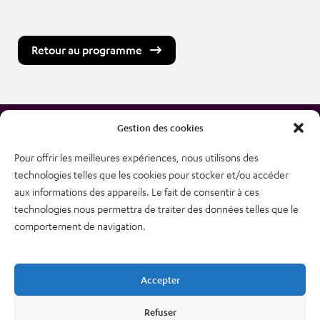
Retour au programme
Gestion des cookies
Pour offrir les meilleures expériences, nous utilisons des
technologies telles que les cookies pour stocker et/ou accéder
38, rue des Bourdonnais
aux informations des appareils. Le fait de consentir à ces
75001 PARIS
technologies nous permettra de traiter des données telles que le
Tél : 01 48 74 04 82
comportement de navigation.
Plan du site
Newsletter
Accepter
Mentions légales – CGU
Nous contacter
Refuser