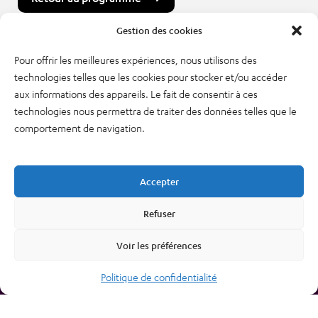
Gestion des cookies
Pour offrir les meilleures expériences, nous utilisons des
technologies telles que les cookies pour stocker et/ou accéder
aux informations des appareils. Le fait de consentir à ces
technologies nous permettra de traiter des données telles que le
comportement de navigation.
38, rue des Bourdonnais
75001 PARIS
Tél : 01 48 74 04 82
Accepter
Refuser
Plan du site
Newsletter
Mentions légales – CGU
Nous contacter
Voir les préférences
Politique de confidentialité
Politique de confidentialité
Cookies