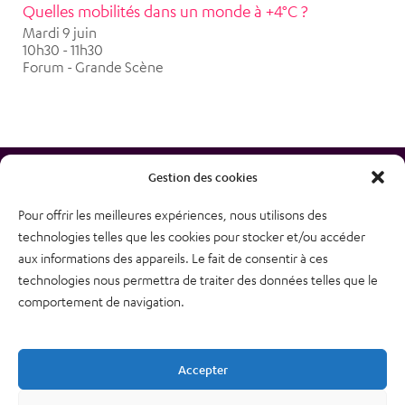
Quelles mobilités dans un monde à +4°C ?
Mardi 9 juin
10h30 - 11h30
Forum - Grande Scène
Gestion des cookies
Pour offrir les meilleures expériences, nous utilisons des
technologies telles que les cookies pour stocker et/ou accéder
38, rue des Bourdonnais
aux informations des appareils. Le fait de consentir à ces
75001 PARIS
technologies nous permettra de traiter des données telles que le
Tél : 01 48 74 04 82
comportement de navigation.
Plan du site
Newsletter
Accepter
Mentions légales – CGU
Nous contacter